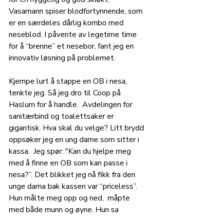
Vasamann spiser blodfortynnende, som 
er en særdeles dårlig kombo med 
neseblod. I påvente av legetime time 
for å “brenne” et nesebor, fant jeg en 
innovativ løsning på problemet. 
Kjempe lurt å stappe en OB i nesa, 
tenkte jeg. Så jeg dro til Coop på 
Haslum for å handle.  Avdelingen for 
sanitærbind og toalettsaker er 
gigantisk. Hva skal du velge? Litt brydd 
oppsøker jeg en ung dame som sitter i 
kassa.  Jeg spør: "Kan du hjelpe meg 
med å finne en OB som kan passe i 
nesa?”. Det blikket jeg nå fikk fra den 
unge dama bak kassen var “priceless”. 
Hun målte meg opp og ned,  måpte 
med både munn og øyne. Hun sa 