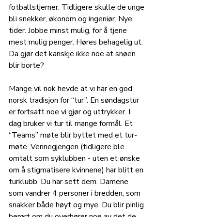
fotballstjerner. Tidligere skulle de unge 
bli snekker, økonom og ingeniør. Nye 
tider. Jobbe minst mulig, for å tjene 
mest mulig penger. Høres behagelig ut. 
Da gjør det kanskje ikke noe at snøen 
blir borte? 
Mange vil nok hevde at vi har en god 
norsk tradisjon for “tur”. En søndagstur 
er fortsatt noe vi gjør og uttrykker. I 
dag bruker vi tur til mange formål. Et 
“Teams” møte blir byttet med et tur-
møte. Vennegjengen (tidligere ble 
omtalt som syklubben - uten et ønske 
om å stigmatisere kvinnene) har blitt en 
turklubb. Du har sett dem. Damene 
som vandrer 4 personer i bredden, som 
snakker både høyt og mye. Du blir pinlig 
berørt om du overhører noe av det de 