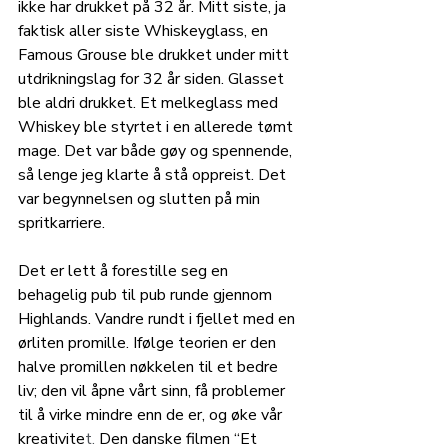
ikke har drukket på 32 år. Mitt siste, ja 
faktisk aller siste Whiskeyglass, en 
Famous Grouse ble drukket under mitt 
utdrikningslag for 32 år siden. Glasset 
ble aldri drukket. Et melkeglass med 
Whiskey ble styrtet i en allerede tømt 
mage. Det var både gøy og spennende, 
så lenge jeg klarte å stå oppreist. Det 
var begynnelsen og slutten på min 
spritkarriere. 
Det er lett å forestille seg en 
behagelig pub til pub runde gjennom 
Highlands. Vandre rundt i fjellet med en 
ørliten promille. 
Ifølge teorien er den 
halve promillen nøkkelen til et bedre 
liv; den vil åpne vårt sinn, få problemer 
til å virke mindre enn de er, og øke vår 
kreativite
t.
 Den danske filmen “Et 