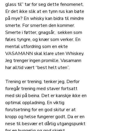
glass til” tar for seg dette fenomenet. 
Er det ikke slik at en tynn rus kan bøte 
på mye? En whisky kan bidra til mindre 
smerte. For smerten den kommer. 
Smerte i føtter, gnagsår,  sekken som 
føles tyngre, og knær som verker. En 
mental utfordring som en ekte 
VASAMANN skal klare uten Whiskey. 
Jeg trenger ingen promille. Vasamann 
har alltid vært “best helt uten”. 
Trening er trening, tenker jeg. Derfor 
foregår trening med staver fortsatt 
med ski på beina. Det er kanskje ikke en 
optimal oppladning. En viktig 
forutsetning for en god skitur er at 
kropp og helse fungerer godt. Da er en 
nese til besvær et dårlig utgangspunkt 
for en hyggelig og god skiøkt. 