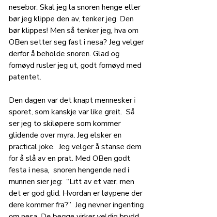
nesebor. Skal jeg la snoren henge eller 
bør jeg klippe den av, tenker jeg. Den 
bør klippes! Men så tenker jeg, hva om 
OBen setter seg fast i nesa? Jeg velger 
derfor å beholde snoren. Glad og 
fornøyd rusler jeg ut, godt fornøyd med 
patentet. 
Den dagen var det knapt mennesker i 
sporet, som kanskje var like greit.  Så 
ser jeg to skiløpere som kommer 
glidende over myra. Jeg elsker en 
practical joke.  Jeg velger å stanse dem 
for å slå av en prat. Med OBen godt 
festa i nesa,  snoren hengende ned i 
munnen sier jeg:  “Litt av et vær, men 
det er god glid. Hvordan er løypene der 
dere kommer fra?”  Jeg nevner ingenting 
om nesa. De begge virker veldig brydd 