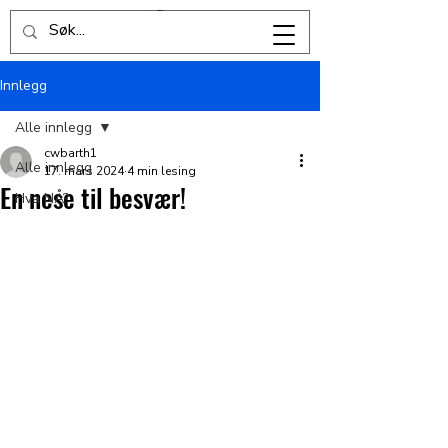
Innlegg
Alle innlegg
cwbarth1
Alle innlegg
17. mars 2024
4 min lesing
En nese til besvær!
Hva NÅ?