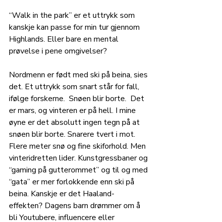
“Walk in the park” er et uttrykk som 
kanskje kan passe for min tur gjennom 
Highlands. Eller bare en mental 
prøvelse i pene omgivelser?
Nordmenn er født med ski på beina, sies 
det. Et uttrykk som snart står for fall, 
ifølge forskerne.  Snøen blir borte.  Det 
er mars, og vinteren er på hell. I mine 
øyne er det absolutt ingen tegn på at 
snøen blir borte. Snarere tvert i mot. 
Flere meter snø og fine skiforhold. Men 
vinteridretten lider. Kunstgressbaner og 
“gaming på gutterommet” og til og med 
“gata” er mer forlokkende enn ski på 
beina. Kanskje er det Haaland-
effekten? Dagens barn drømmer om å 
bli Youtubere, influencere eller 