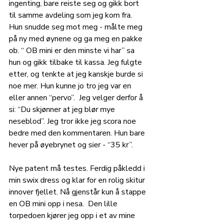
ingenting, bare reiste seg og gikk bort 
til samme avdeling som jeg kom fra. 
Hun snudde seg mot meg - målte meg 
på ny med øynene og ga meg en pakke 
ob. “ OB mini er den minste vi har” sa 
hun og gikk tilbake til kassa. Jeg fulgte 
etter, og tenkte at jeg kanskje burde si 
noe mer. Hun kunne jo tro jeg var en 
eller annen “pervo”.  Jeg velger derfor å 
si: “Du skjønner at jeg blør mye 
neseblod”. Jeg tror ikke jeg scora noe 
bedre med den kommentaren. Hun bare 
hever på øyebrynet og sier - “35 kr”. 
Nye patent må testes. Ferdig påkledd i 
min swix dress og klar for en rolig skitur 
innover fjellet. Nå gjenstår kun å stappe 
en OB mini opp i nesa.  Den lille 
torpedoen kjører jeg opp i et av mine 